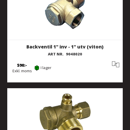
Backventil 1" inv - 1" utv (viton)
ART NR.
9048020
590
I lager
Exkl. moms