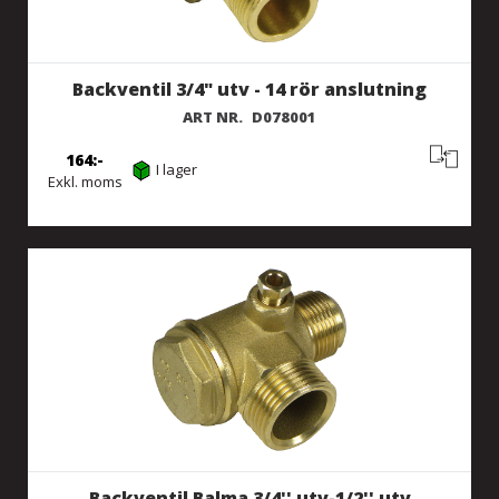
Backventil 3/4" utv - 14 rör anslutning
ART NR.
D078001
164
I lager
Exkl. moms
Backventil Balma 3/4'' utv-1/2'' utv