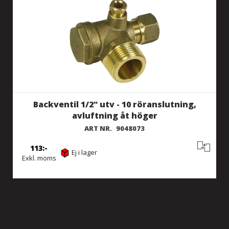
Backventil 1/2" utv - 10 röranslutning,
avluftning åt höger
ART NR.
9048073
113
Ej i lager
Exkl. moms