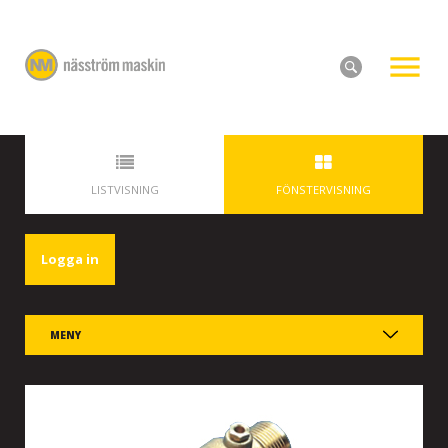
LISTVISNING
FÖNSTERVISNING
Logga in
MENY