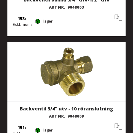
ART NR.
9048003
153
I lager
Exkl. moms
Backventil 3/4" utv - 10 röranslutning
ART NR.
9048009
151
I lager