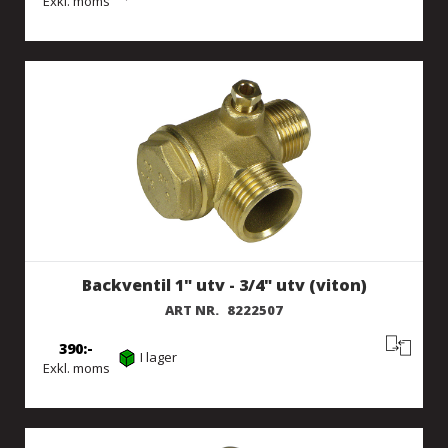
Exkl. moms
Backventil 1" utv - 3/4" utv (viton)
ART NR.
8222507
390
I lager
Exkl. moms