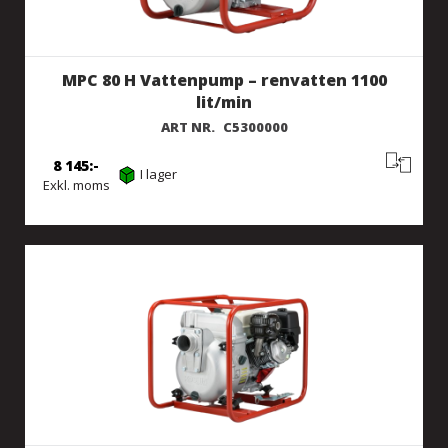
MPC 80 H Vattenpump – renvatten 1100
lit/min
ART NR.
C5300000
8 145
I lager
Exkl. moms