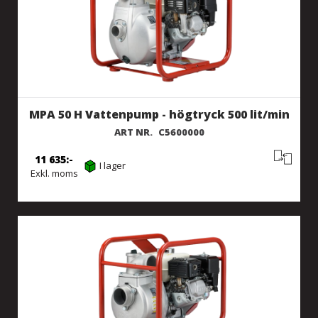
MPA 50 H Vattenpump - högtryck 500 lit/min
ART NR.
C5600000
11 635
I lager
Exkl. moms