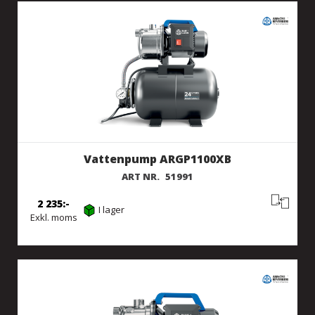
Vattenpump ARGP1100XB
ART NR.
51991
2 235
I lager
Exkl. moms