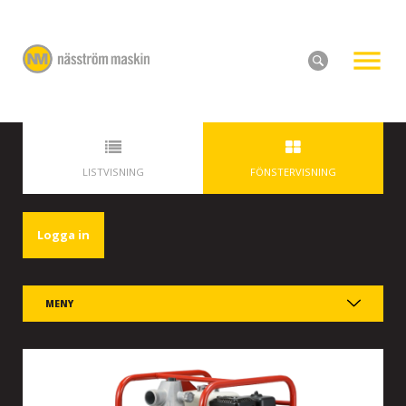
LISTVISNING
FÖNSTERVISNING
Logga in
MENY