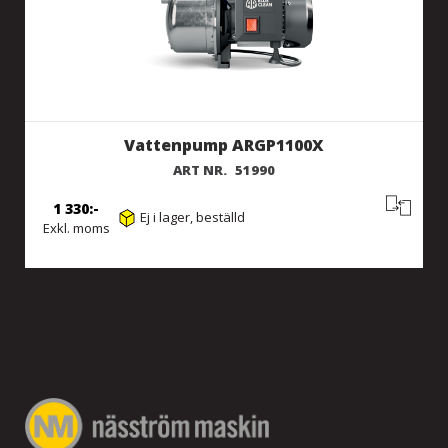
Vattenpump ARGP1100X
ART NR.
51990
1 330
Ej i lager, beställd
Exkl. moms