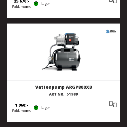
25 670
I lager
Exkl. moms
Vattenpump ARGP800XB
ART NR.
51989
1 960
I lager
Exkl. moms