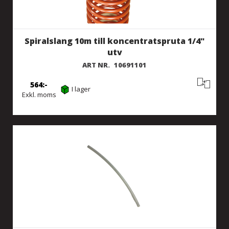
Spiralslang 10m till koncentratspruta 1/4"
utv
ART NR.
10691101
564
I lager
Exkl. moms