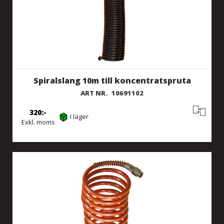
Spiralslang 10m till koncentratspruta
ART NR.
10691102
320
I lager
Exkl. moms