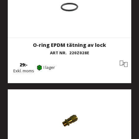
O-ring EPDM tätning av lock
ART NR.
220Z028E
29
I lager
Exkl. moms