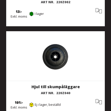
ART NR.
220Z002
13
I lager
Exkl. moms
Hjul till skumpåläggare
ART NR.
220Z040
101
Ej i lager, beställd
Exkl. moms