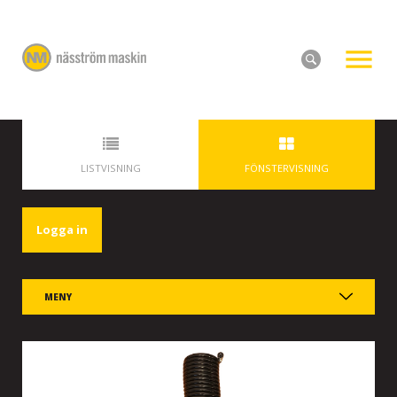
LISTVISNING
FÖNSTERVISNING
Logga in
MENY