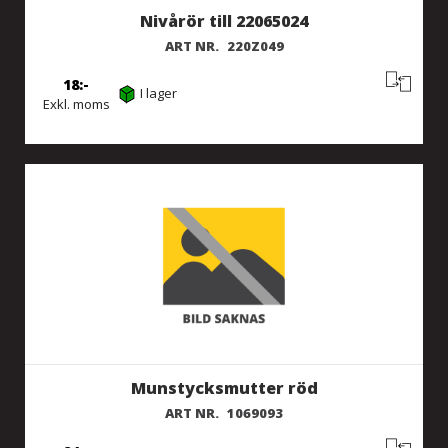
Nivårör till 22065024
ART NR.
220Z049
18
I lager
Exkl. moms
Munstycksmutter röd
ART NR.
1069093