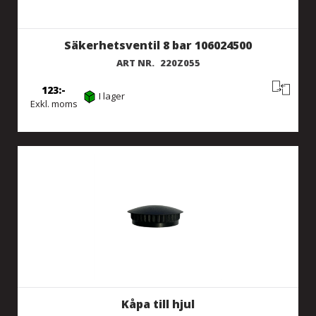
Säkerhetsventil 8 bar 106024500
ART NR.
220Z055
123
I lager
Exkl. moms
Kåpa till hjul