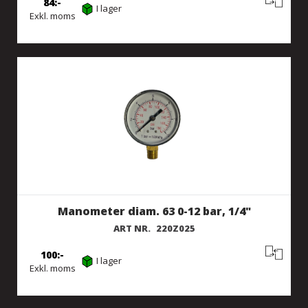
84
I lager
Exkl. moms
Manometer diam. 63 0-12 bar, 1/4"
ART NR.
220Z025
100
I lager
Exkl. moms