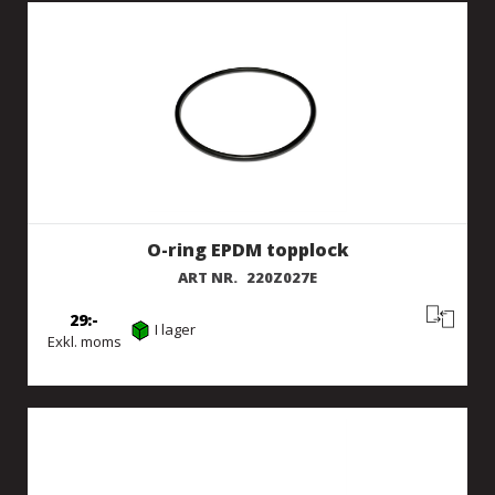
O-ring EPDM topplock
ART NR.
220Z027E
29
I lager
Exkl. moms