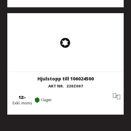
Hjulstopp till 106024500
ART NR.
220Z007
12
I lager
Exkl. moms