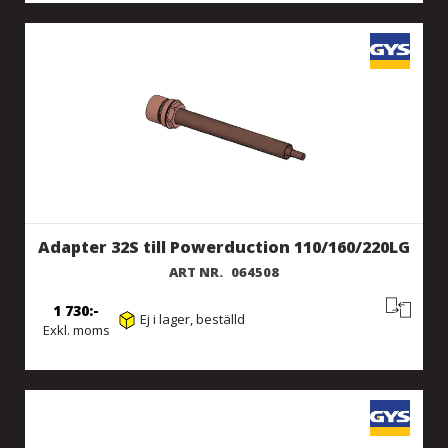
Adapter 32S till Powerduction 110/160/220LG
ART NR.
064508
1 730
Ej i lager, beställd
Exkl. moms