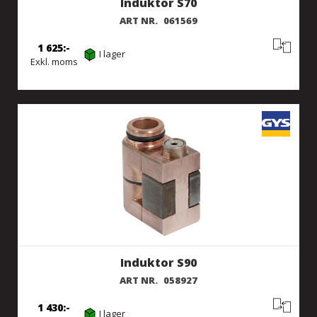
Induktor S70
ART NR.
061569
1 625
I lager
Exkl. moms
Induktor S90
ART NR.
058927
1 430
I lager