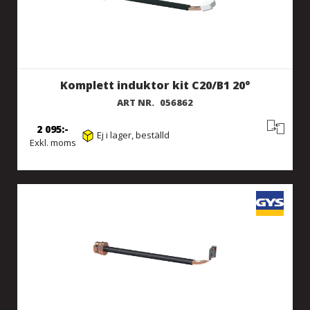
Komplett induktor kit C20/B1 20°
ART NR.
056862
2 095
Ej i lager, beställd
Exkl. moms