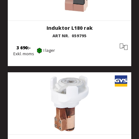
Induktor L180 rak
ART NR.
059795
3 690
I lager
Exkl. moms