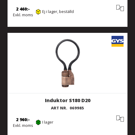
2 460
Ej i lager, beställd
Exkl. moms
Induktor S180 D20
ART NR.
069985
2 960
I lager
Exkl. moms