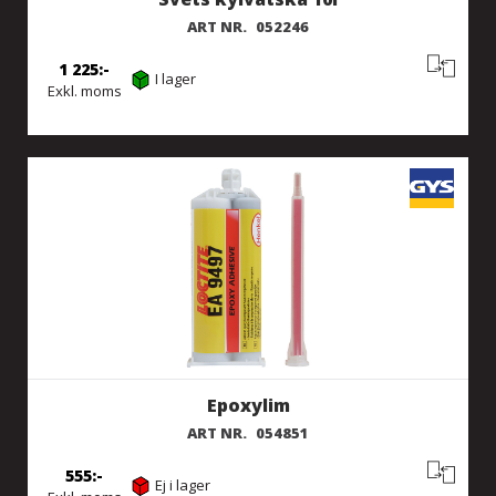
ART NR.
052246
1 225
I lager
Exkl. moms
Epoxylim
ART NR.
054851
555
Ej i lager