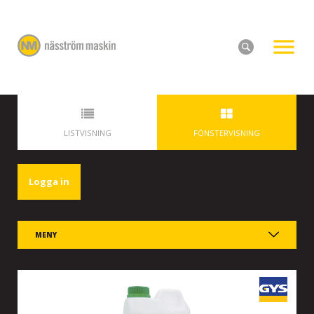
LISTVISNING
FÖNSTERVISNING
Logga in
MENY