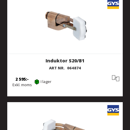
Induktor S20/B1
ART NR.
064874
2 595
I lager
Exkl. moms