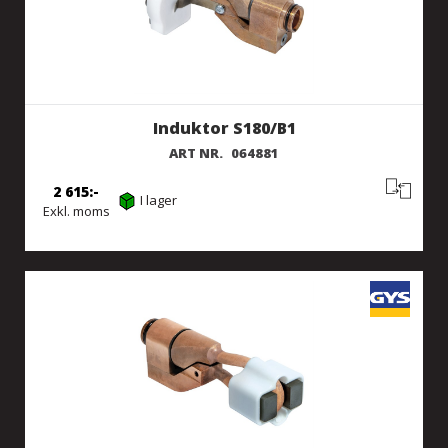
Induktor S180/B1
ART NR.
064881
2 615
I lager
Exkl. moms