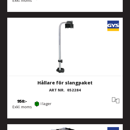
Exkl. moms
Hållare för slangpaket
ART NR.
052284
950
I lager
Exkl. moms