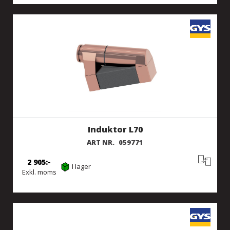
Induktor L70
ART NR.
059771
2 905
I lager
Exkl. moms