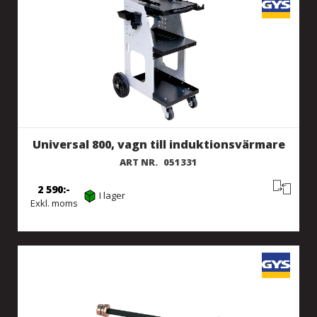
Universal 800, vagn till induktionsvärmare
ART NR.
051331
2 590
I lager
Exkl. moms