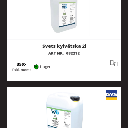
Svets kylvätska 2l
ART NR.
082212
350
I lager
Exkl. moms