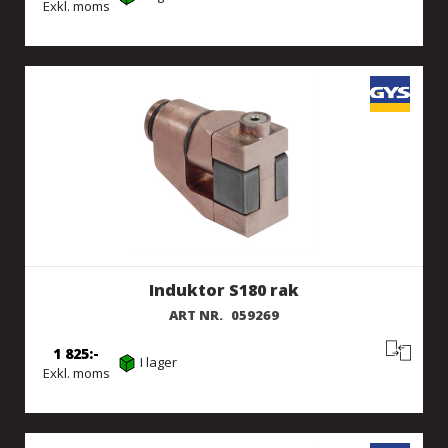
Exkl. moms
Induktor S180 rak
ART NR.
059269
1 825
I lager
Exkl. moms