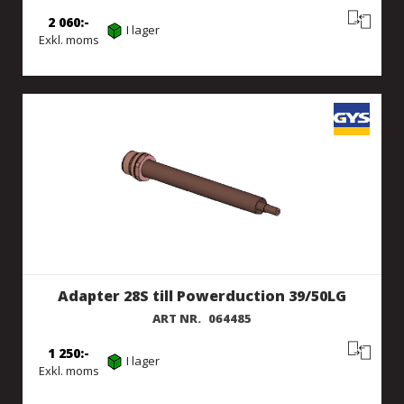
2 060
I lager
Exkl. moms
Adapter 28S till Powerduction 39/50LG
ART NR.
064485
1 250
I lager
Exkl. moms