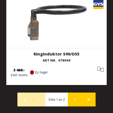
Ringinduktor S90/D55
ART NR.
078949
3 460
Ej i lager
Exkl. moms
Sida 1 av 2