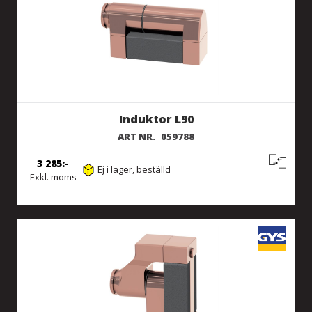
Induktor L90
ART NR.
059788
3 285
Ej i lager, beställd
Exkl. moms