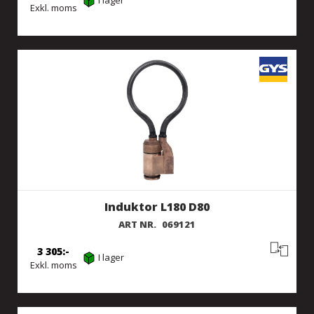
I lager
Exkl. moms
Induktor L180 D80
ART NR.
069121
3 305
I lager
Exkl. moms