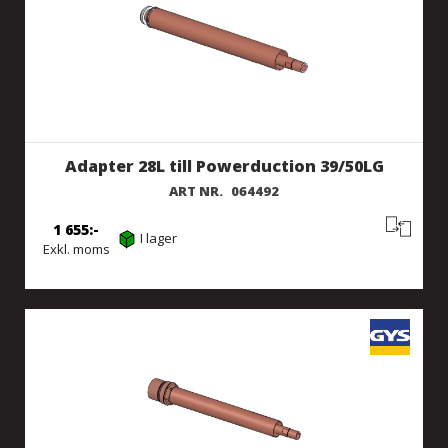
Adapter 28L till Powerduction 39/50LG
ART NR.
064492
1 655
I lager
Exkl. moms