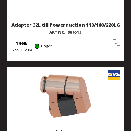
Adapter 32L till Powerduction 110/160/220LG
ART NR.
064515
1 905
I lager
Exkl. moms