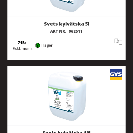
Svets kylvätska 5l
ART NR.
062511
715
I lager
Exkl. moms
Svets kylvätska 10l