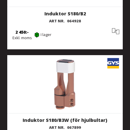
Induktor S180/B2
ART NR.
064928
2 450
I lager
Exkl. moms
Induktor S180/B3W (för hjulbultar)
ART NR.
067899