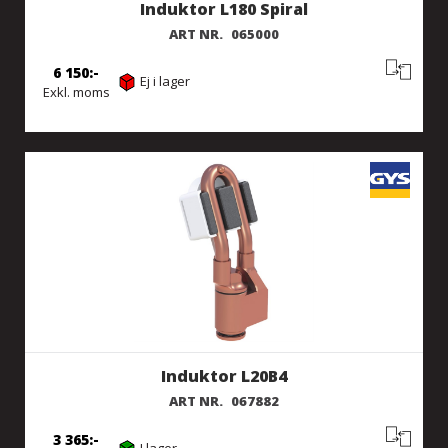
Induktor L180 Spiral
ART NR.
065000
6 150
Ej i lager
Exkl. moms
Induktor L20B4
ART NR.
067882
3 365