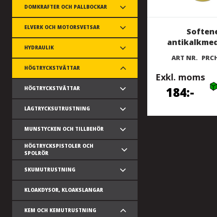
DOMKRAFTER OCH PALLBOCKAR
ELVERK OCH MOTORSVETSAR
Soften
antikalkmede
HYDRAULIK
ART NR.
PRC
HÖGTRYCKSTVÄTTAR
Exkl. moms
184
HÖGTRYCKSTVÄTTAR
LÅGTRYCKSUTRUSTNING
MUNSTYCKEN OCH TILLBEHÖR
HÖGTRYCKSPISTOLER OCH
SPOLRÖR
SKUMUTRUSTNING
KLOAKDYSOR, KLOAKSLANGAR
KEM OCH KEMUTRUSTNING