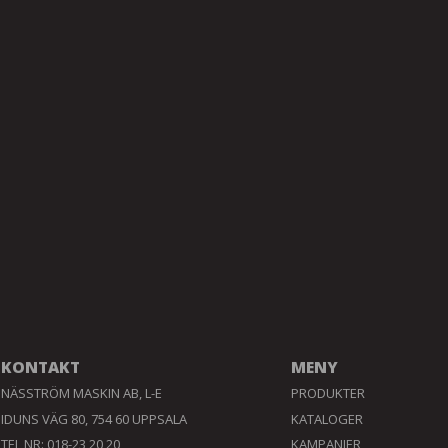
KONTAKT
MENY
NÄSSTRÖM MASKIN AB, L-E
PRODUKTER
IDUNS VÄG 80, 754 60 UPPSALA
KATALOGER
TEL NR: 018-23 20 20
KAMPANJER