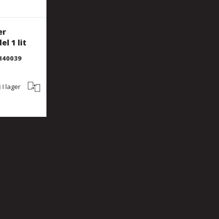
er
l 1 lit
H40039
I lager