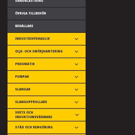
SANDBLÄSTRING
ÖVRIGA TILLBEHÖR
BEHÅLLARE
INDUSTRIHYDRAULIK
OLJE- OCH SMÖRJHANTERING
PNEUMATIK
PUMPAR
SLANGAR
SLANGUPPRULLARE
SVETS OCH
INDUKTIONSVÄRMARE
STÄD OCH RENGÖRING