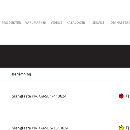
PRODUKTER
VARUMÄRKEN
VIDEOS
KATALOGER
SERVICE
OM NÄSSTR
Benämning
Ej
Slangfäste inv. G8-SL 1/4" 3824
Ej
Slangfäste inv. G8-SL 5/16" 3824