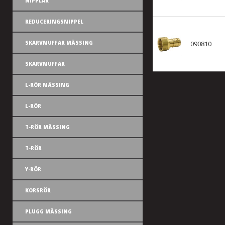
NIPPLAR
REDUCERINGSNIPPEL
SKARVMUFFAR MÄSSING
090810
SKARVMUFFAR
L-RÖR MÄSSING
L-RÖR
T-RÖR MÄSSING
T-RÖR
Y-RÖR
KORSRÖR
PLUGG MÄSSING