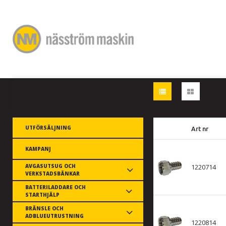
UTFÖRSÄLJNING
Art nr
KAMPANJ
AVGASUTSUG OCH
1220714
VERKSTADSBÄNKAR
BATTERILADDARE OCH
STARTHJÄLP
BRÄNSLE OCH
ADBLUEUTRUSTNING
1220814