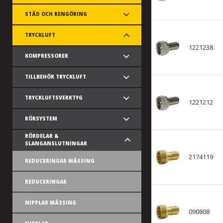
STÄD OCH RENGÖRING
TRYCKLUFT
1221238
KOMPRESSORER
TILLBEHÖR TRYCKLUFT
TRYCKLUFTSVERKTYG
1221212
RÖRSYSTEM
RÖRDELAR &
SLANGANSLUTNINGAR
2174119
REDUCERINGAR MÄSSING
REDUCERINGAR
NIPPLAR MÄSSING
090808