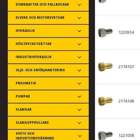
DOMKRAFTER OCH PALLBOCKAR
ELVERK OCH MOTORSVETSAR
HYDRAULIK
1220914
HÖGTRYCKSTVÄTTAR
INDUSTRIHYDRAULIK
2174107
OLJE- OCH SMÖRJHANTERING
PNEUMATIK
PUMPAR
2174108
SLANGAR
SLANGUPPRULLARE
SVETS OCH
1221038
INDUKTIONSVÄRMARE