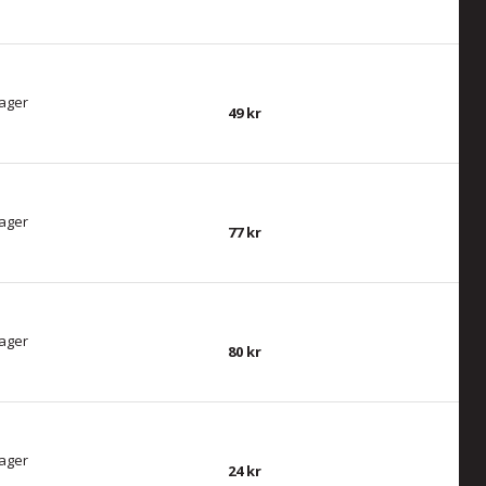
lager
49
lager
77
lager
80
lager
24