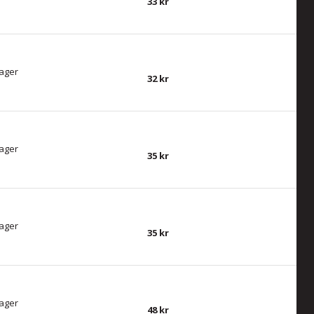
33
lager
32
lager
35
lager
35
lager
48