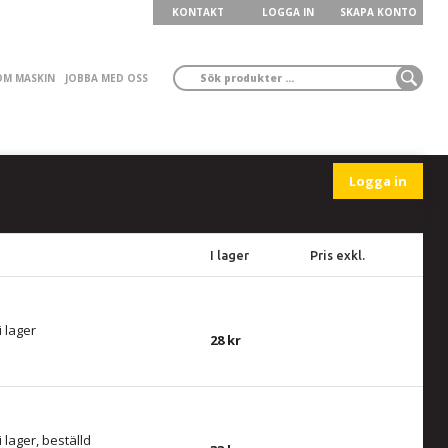
KONTAKT
LOGGA IN
SKAPA KONTO
ÖM MASKIN
JOBBA MED OSS
Logga in
I lager
Pris exkl.
 i lager
28
 i lager, beställd