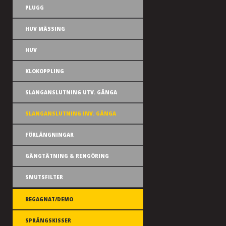
PLUGG
HUV MÄSSING
HUV
KLOKOPPLING
SLANGANSLUTNING UTV. GÄNGA
SLANGANSLUTNING INV. GÄNGA
FÖRLÄNGNINGAR
GÄNGTÄTNING & RENGÖRING
SMUTSFILTER
BEGAGNAT/DEMO
SPRÄNGSKISSER