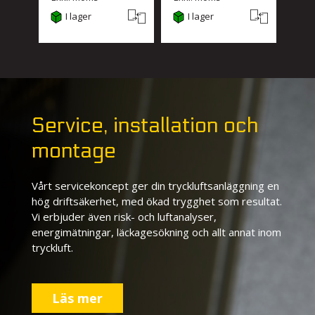
I lager
I lager
I
Service, installation och
montage
Vårt servicekoncept ger din tryckluftsanläggning en
hög driftsäkerhet, med ökad trygghet som resultat.
Vi erbjuder även risk- och luftanalyser,
energimätningar, läckagesökning och allt annat inom
tryckluft.
Läs mer