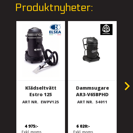
Produktnyheter:
Klädseltvätt
Dammsugare
Het
Estro 125
AR3-V65BPHD
ART NR.
EWPV125
ART NR.
54011
A
4 975
6 020
43
Exkl. moms
Exkl. moms
Exkl