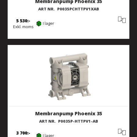
Membranpump Phoenix 35
ART NR.
P0035PCHTTPV1XAB
5 530
I lager
Exkl. moms
Membranpump Phoenix 35
ART NR.
P0035P-HTTPV1-AB
3 700
I lager