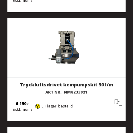
Exkl. moms
Tryckluftsdrivet kempumpskit 30 l/m
ART NR.
NM8233021
6 150
Ej i lager, beställd
Exkl. moms