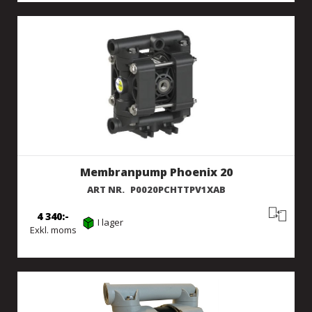
Membranpump Phoenix 20
ART NR.
P0020PCHTTPV1XAB
4 340
I lager
Exkl. moms