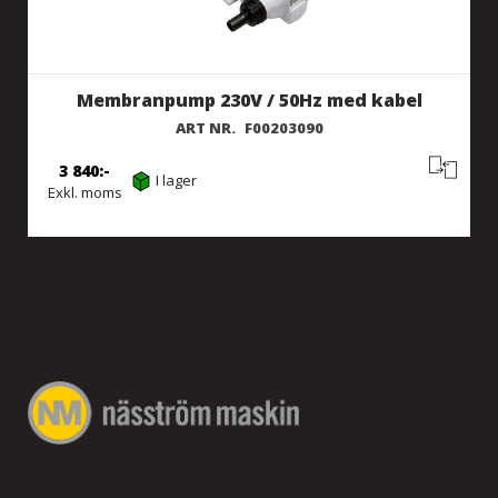
Membranpump 230V / 50Hz med kabel
ART NR.
F00203090
3 840
I lager
Exkl. moms