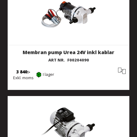
Membran pump Urea 24V inkl kablar
ART NR.
F00204090
3 840
I lager
Exkl. moms