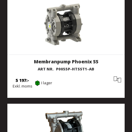
Membranpump Phoenix 55
ART NR.
P0055P-HTSST1-AB
5 197
I lager
Exkl. moms