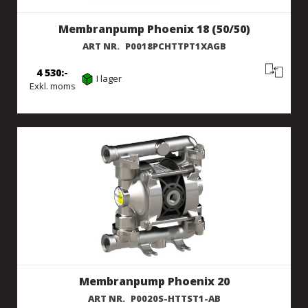
Membranpump Phoenix 18 (50/50)
ART NR.
P0018PCHTTPT1XAGB
4 530
I lager
Exkl. moms
Membranpump Phoenix 20
ART NR.
P0020S-HTTST1-AB