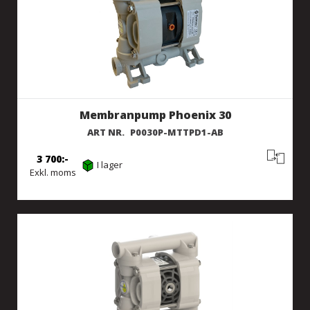
Membranpump Phoenix 30
ART NR.
P0030P-MTTPD1-AB
3 700
I lager
Exkl. moms