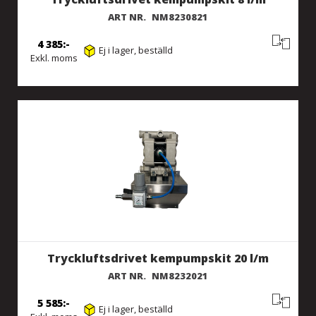
ART NR.
NM8230821
4 385
Ej i lager, beställd
Exkl. moms
Tryckluftsdrivet kempumpskit 20 l/m
ART NR.
NM8232021
5 585
Ej i lager, beställd