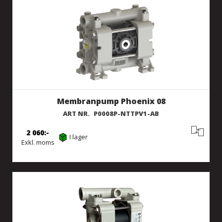
Membranpump Phoenix 08
ART NR.
P0008P-NTTPV1-AB
2 060
I lager
Exkl. moms