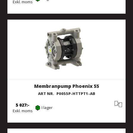
Exkl. moms
Membranpump Phoenix 55
ART NR.
P0055P-HTTPT1-AB
5 027
I lager
Exkl. moms