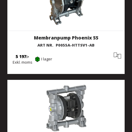
Membranpump Phoenix 55
ART NR.
P0055A-HTTSV1-AB
5 197
I lager
Exkl. moms