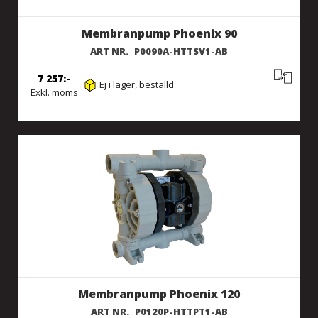
Membranpump Phoenix 90
ART NR.
P0090A-HTTSV1-AB
7 257
Ej i lager, beställd
Exkl. moms
Membranpump Phoenix 120
ART NR.
P0120P-HTTPT1-AB