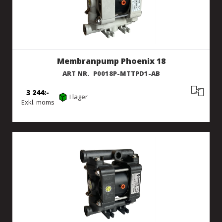
Membranpump Phoenix 18
ART NR.
P0018P-MTTPD1-AB
3 244
I lager
Exkl. moms