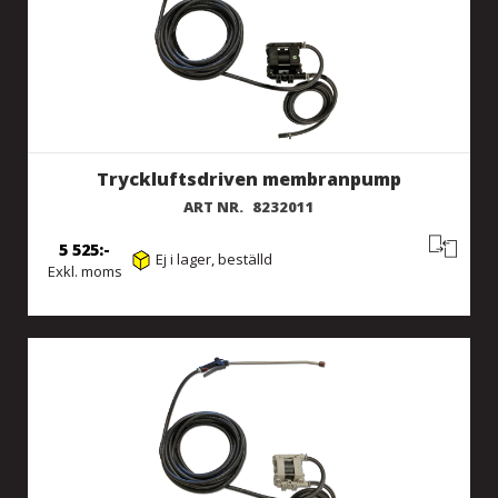
Tryckluftsdriven membranpump
ART NR.
8232011
5 525
Ej i lager, beställd
Exkl. moms