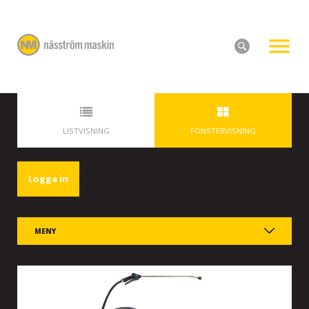
LISTVISNING
FÖNSTERVISNING
Logga in
MENY