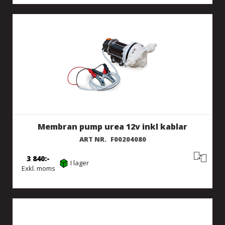
Membran pump urea 12v inkl kablar
ART NR.
F00204080
3 840
I lager
Exkl. moms