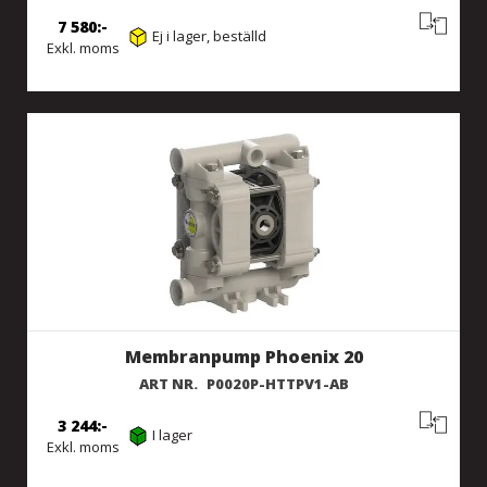
7 580
Ej i lager, beställd
Exkl. moms
Membranpump Phoenix 20
ART NR.
P0020P-HTTPV1-AB
3 244
I lager
Exkl. moms