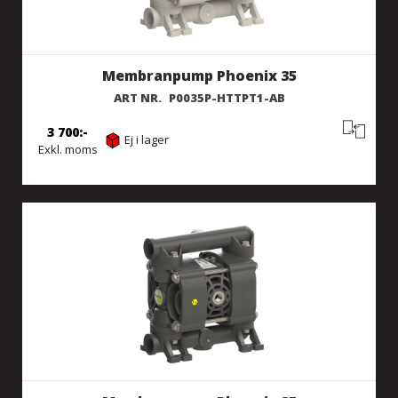
Membranpump Phoenix 35
ART NR.
P0035P-HTTPT1-AB
3 700
Ej i lager
Exkl. moms