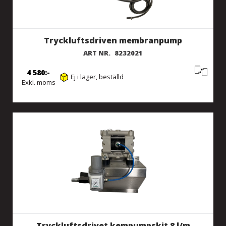
Tryckluftsdriven membranpump
ART NR.
8232021
4 580
Ej i lager, beställd
Exkl. moms
Tryckluftsdrivet kempumpskit 8 l/m