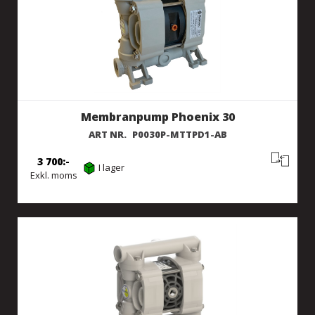
Membranpump Phoenix 30
ART NR.
P0030P-MTTPD1-AB
3 700
I lager
Exkl. moms