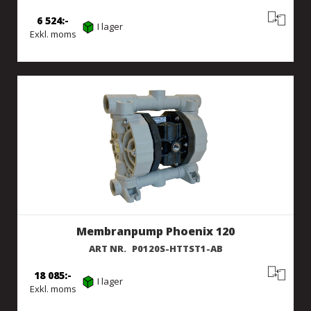
6 524
I lager
Exkl. moms
Membranpump Phoenix 120
ART NR.
P0120S-HTTST1-AB
18 085
I lager
Exkl. moms