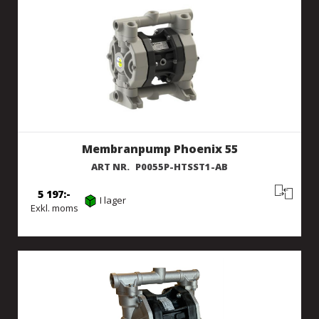
Membranpump Phoenix 55
ART NR.
P0055P-HTSST1-AB
5 197
I lager
Exkl. moms