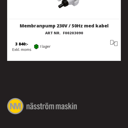
Membranpump 230V / 50Hz med kabel
ART NR.
F00203090
3 840
I lager
Exkl. moms