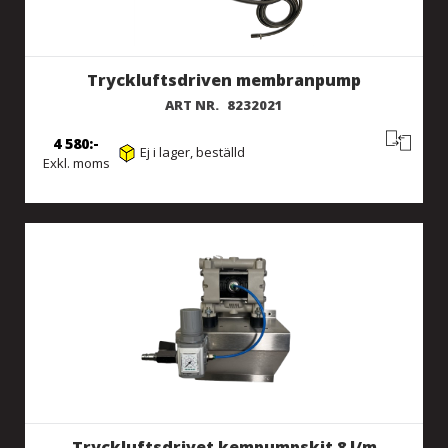
Tryckluftsdriven membranpump
ART NR.
8232021
4 580
Ej i lager, beställd
Exkl. moms
Tryckluftsdrivet kempumpskit 8 l/m