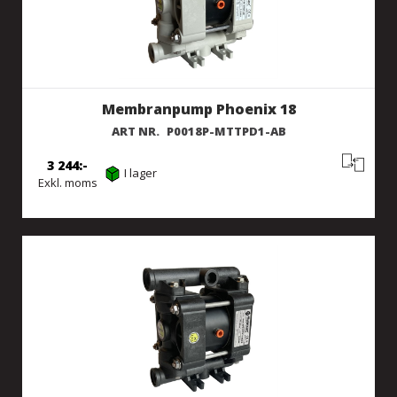
Membranpump Phoenix 18
ART NR.
P0018P-MTTPD1-AB
3 244
I lager
Exkl. moms