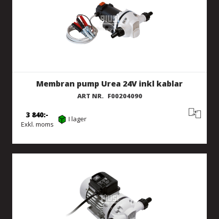
Membran pump Urea 24V inkl kablar
ART NR.
F00204090
3 840
I lager
Exkl. moms