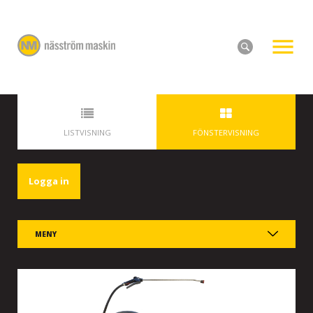
LISTVISNING
FÖNSTERVISNING
Logga in
MENY