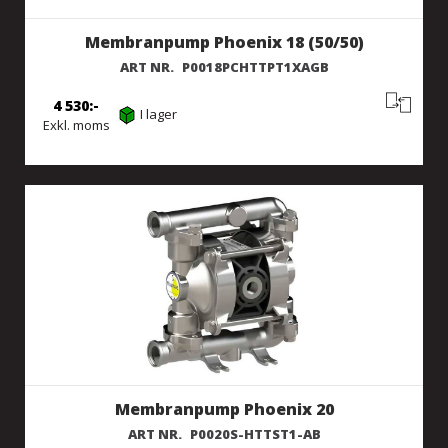
Membranpump Phoenix 18 (50/50)
ART NR.
P0018PCHTTPT1XAGB
4 530
I lager
Exkl. moms
Membranpump Phoenix 20
ART NR.
P0020S-HTTST1-AB