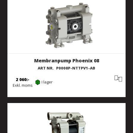
Membranpump Phoenix 08
ART NR.
P0008P-NTTPV1-AB
2 060
I lager
Exkl. moms