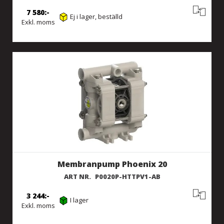
7 580
Ej i lager, beställd
Exkl. moms
Membranpump Phoenix 20
ART NR.
P0020P-HTTPV1-AB
3 244
I lager
Exkl. moms