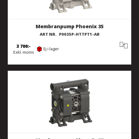
Membranpump Phoenix 35
ART NR.
P0035P-HTTPT1-AB
3 700
Ej i lager
Exkl. moms