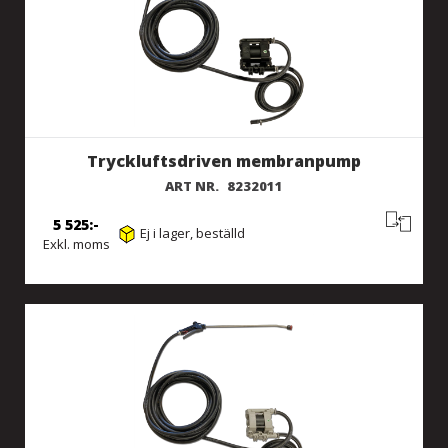
Tryckluftsdriven membranpump
ART NR.
8232011
5 525
Ej i lager, beställd
Exkl. moms