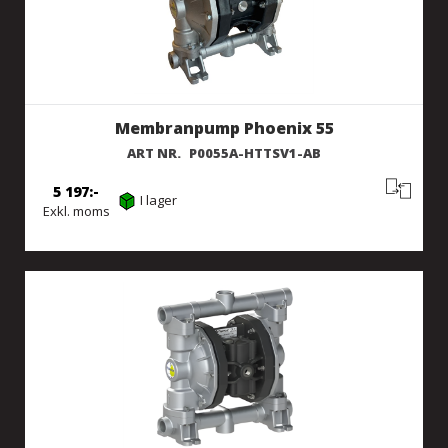
Membranpump Phoenix 55
ART NR.
P0055A-HTTSV1-AB
5 197
I lager
Exkl. moms