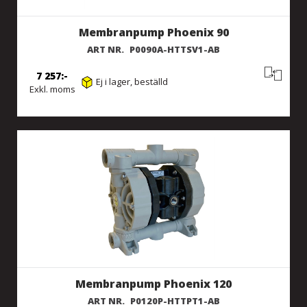
Membranpump Phoenix 90
ART NR.
P0090A-HTTSV1-AB
7 257
Ej i lager, beställd
Exkl. moms
Membranpump Phoenix 120
ART NR.
P0120P-HTTPT1-AB