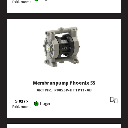
Exkl. moms
Membranpump Phoenix 55
ART NR.
P0055P-HTTPT1-AB
5 027
I lager
Exkl. moms