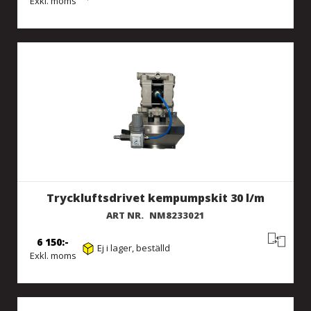
Exkl. moms
Tryckluftsdrivet kempumpskit 30 l/m
ART NR.
NM8233021
6 150
Ej i lager, beställd
Exkl. moms