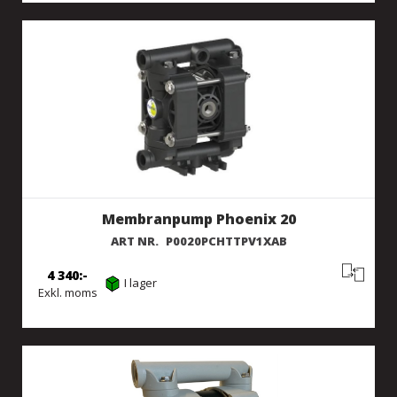
Membranpump Phoenix 20
ART NR.
P0020PCHTTPV1XAB
4 340
I lager
Exkl. moms