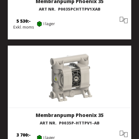
Membranpump Phoenix 35
ART NR.
P0035PCHTTPV1XAB
5 530
I lager
Exkl. moms
Membranpump Phoenix 35
ART NR.
P0035P-HTTPV1-AB
3 700
I lager