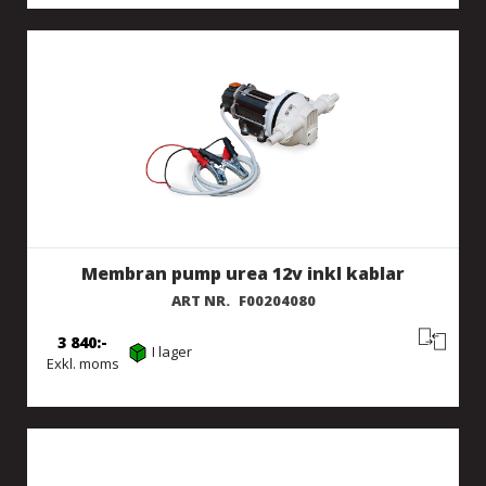
Membran pump urea 12v inkl kablar
ART NR.
F00204080
3 840
I lager
Exkl. moms