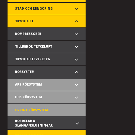
STÄD OCH RENGÖRING
TRYCKLUFT
KOMPRESSORER
TILLBEHÖR TRYCKLUFT
TRYCKLUFTSVERKTYG
RÖRSYSTEM
APS RÖRSYSTEM
HBS RÖRSYSTEM
ÖVRIGT RÖRSYSTEM
RÖRDELAR &
SLANGANSLUTNINGAR