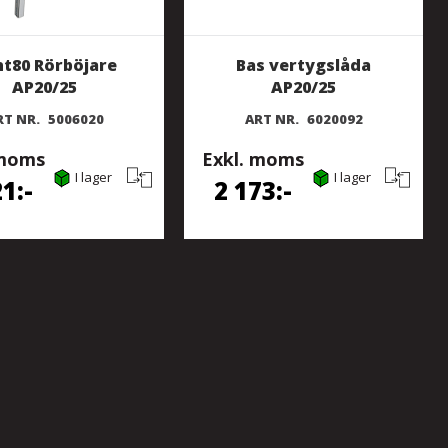
t80 Rörböjare
Bas vertygslåda
AP20/25
AP20/25
RT NR.
5006020
ART NR.
6020092
 moms
Exkl. moms
I lager
I lager
21
2 173