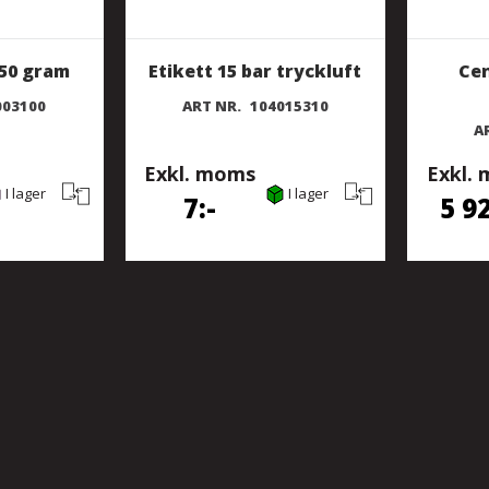
850 gram
Etikett 15 bar tryckluft
Cen
003100
ART NR.
104015310
A
Exkl. moms
Exkl.
I lager
I lager
7
5 9