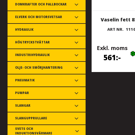
DOMKRAFTER OCH PALLBOCKAR
ELVERK OCH MOTORSVETSAR
Vaselin fett 
ART NR.
111
HYDRAULIK
HÖGTRYCKSTVÄTTAR
Exkl. moms
561
INDUSTRIHYDRAULIK
OLJE- OCH SMÖRJHANTERING
PNEUMATIK
PUMPAR
SLANGAR
SLANGUPPRULLARE
SVETS OCH
INDUKTIONSVÄRMARE