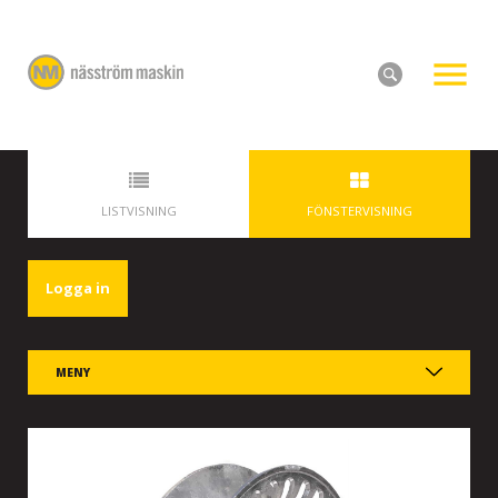
LISTVISNING
FÖNSTERVISNING
Logga in
MENY