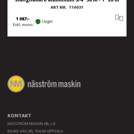
ART NR.
110031
1 087
I lager
Exkl. moms
KONTAKT
NÄSSTRÖM MASKIN AB, L-E
IDUNS VÄG 80, 754 60 UPPSALA